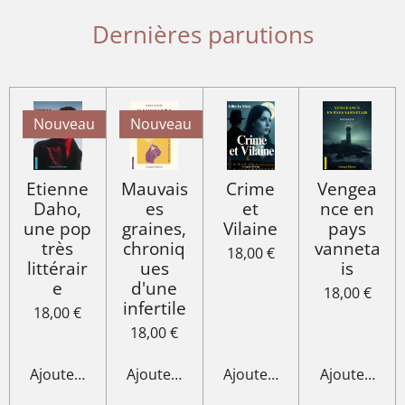
Dernières parutions
Nouveau
Nouveau
Etienne
Mauvais
Crime
Vengea
Daho,
es
et
nce en
une pop
graines,
Vilaine
pays
très
chroniq
vanneta
18,00 €
littérair
ues
is
e
d'une
18,00 €
infertile
18,00 €
18,00 €
Ajouter au panier
Ajouter au panier
Ajouter au panier
Ajouter au p