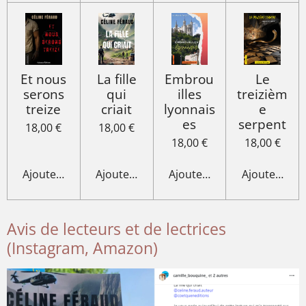
Et nous
La fille
Embrou
Le
serons
qui
illes
treizièm
treize
criait
lyonnais
e
es
serpent
18,00 €
18,00 €
18,00 €
18,00 €
Ajouter au panier
Ajouter au panier
Ajouter au panier
Ajouter au p
Avis de lecteurs et de lectrices
(Instagram, Amazon)