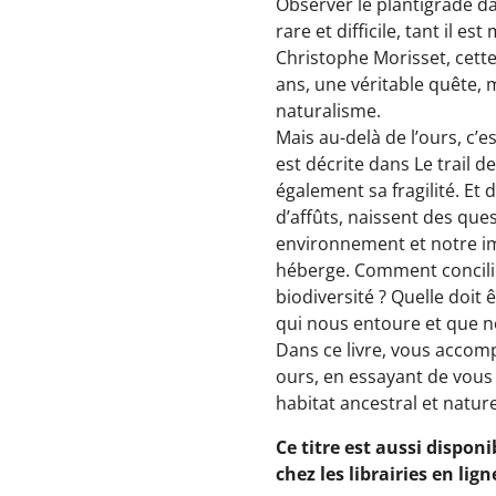
Observer le plantigrade d
rare et difficile, tant il e
Christophe Morisset, cette
ans, une ­véritable quête, 
naturalisme.
Mais au-delà de l’ours, c’
est décrite dans Le trail d
également sa fragilité. Et 
d’affûts, naissent des ques
environnement et notre im
héberge. Comment concilie
biodiversité ? Quelle doit 
qui nous entoure et que 
Dans ce livre, vous accomp
ours, en essayant de vous
habitat ancestral et nature
Ce titre est aussi dispon
chez les librairies en li